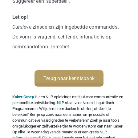
Suggereer een ‘superdeel’.
Let op!
Cursieve
zinsdelen zijn ingebedde commando’s.
De vorm is vragend, echter de intonatie is op
commandotoon. Directief.
Terug naar kennisbank
Kaber Groep
is een NLP-opleidingsinstituut voor communicatie en
persoonlijke ontwikkeling.
NLP
staat voor Neuro Linguïstisch
Programmeren. Wil je leren om doelen te stellen, of deze te
bereiken? Ben je op zoek naar een manier om je sociale of
communicatieve vaardigheden te verbeteren? Zoek je naar tools
om gelukkiger en zelfverzekerder te worden? Kom dan naar Kaber!
Op elke 1e woensdag van de maand is er een gratis
NLP
informatieavond!
Kijk in onze
Agenda
voor het actuele aanbod.