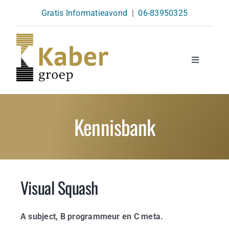
Skip
Gratis Informatieavond
|
06-83950325
to
content
Toggle
Navigatio
Opleidingen
Kennisbank
Agenda
Over Ons
Visual Squash
Kennisbank
A subject, B programmeur en C meta.