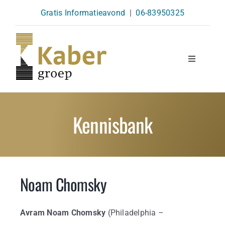
Skip
Gratis Informatieavond
|
06-83950325
to
content
Toggle
Navigatio
Opleidingen
Kennisbank
Agenda
Over Ons
Noam Chomsky
Kennisbank
Avram Noam Chomsky
(Philadelphia –