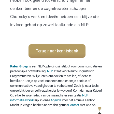
hebben ook geleid tot verschuivingen in het
denken binnen de cognitiewetenschappen.
Chomsky’s werk en ideeën hebben een blijvende
invloed gehad op zowel taalkunde als NLP.
Terug naar kennisbank
Kaber Groep
is een NLP-opleidingsinstituut voor communicatie en
persoonlijke ontwikkeling.
NLP
staat voor Neuro Linguïstisch
Programmeren. Wil je leren om doelen te stellen, of deze te
bereiken? Ben je op zoek naar een manier om je sociale of
communicatieve vaardigheden te verbeteren? Zoek je naar tools
om gelukkiger en zelfverzekerder te worden? Kom dan naar Kaber!
Op elke 1e woensdag van de maand is er een gratis
NLP
informatieavond!
Kijk in onze
Agenda
voor het actuele aanbod.
Mocht je vragen hebben neem dan gerust
Contact
met ons op.