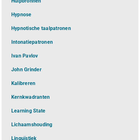
Hulpbronnen
Hypnose
Hypnotische taalpatronen
Intonatiepatronen
Ivan Pavlov
John Grinder
Kalibreren
Kernkwadranten
Learning State
Lichaamshouding
L
inguïstiek