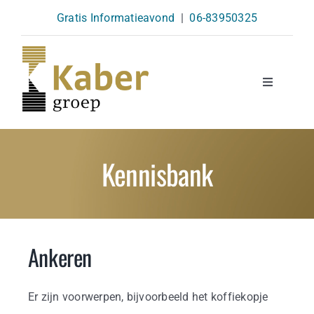
Skip
Gratis Informatieavond
|
06-83950325
to
content
Toggle
Navigatio
Opleidingen
Kennisbank
Agenda
Over Ons
Ankeren
Kennisbank
Er zijn voorwerpen, bijvoorbeeld het koffiekopje