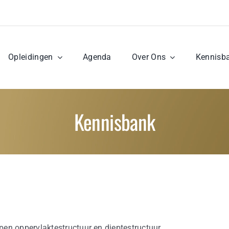
Opleidingen
Agenda
Over Ons
Kennisb
Kennisbank
en oppervlaktestructuur en dieptestructuur.