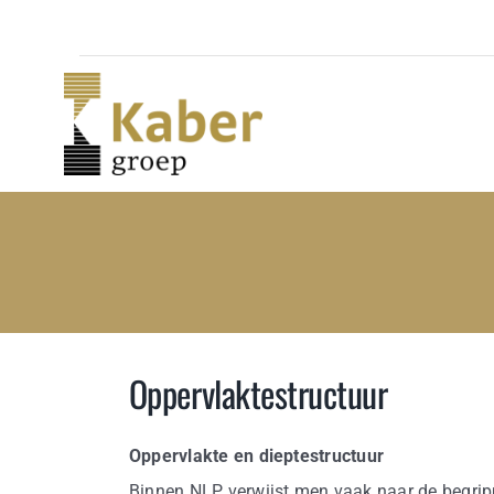
Skip
to
content
Oppervlaktestructuur
Oppervlakte en dieptestructuur
Binnen NLP verwijst men vaak naar de begripp