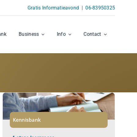
Gratis Informatieavond
|
06-83950325
ank
Business
Info
Contact
Kennisbank