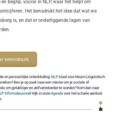
 en begrip, vooral in NLP, waar het helpt om
ontcijferen. Het benadrukt het idee dat wat we
jsberg is, en dat er onderliggende lagen van
rden.
ar kennisbank
ie en persoonlijke ontwikkeling.
NLP
staat voor Neuro Linguïstisch
bereiken? Ben je op zoek naar een manier om je sociale of
ols om gelukkiger en zelfverzekerder te worden? Kom dan naar
LP informatieavond!
Kijk in onze
Agenda
voor het actuele aanbod.
p.