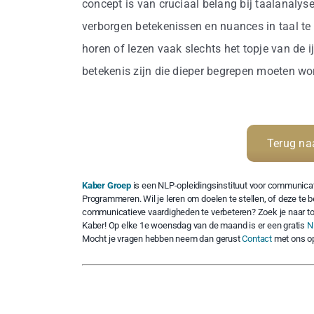
concept is van cruciaal belang bij taalanalyse
verborgen betekenissen en nuances in taal te 
horen of lezen vaak slechts het topje van de i
betekenis zijn die dieper begrepen moeten wo
Terug na
Kaber Groep
is een NLP-opleidingsinstituut voor communicat
Programmeren. Wil je leren om doelen te stellen, of deze te 
communicatieve vaardigheden te verbeteren? Zoek je naar to
Kaber! Op elke 1e woensdag van de maand is er een gratis
N
Mocht je vragen hebben neem dan gerust
Contact
met ons o