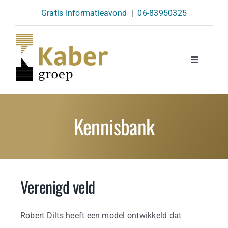
Skip
Gratis Informatieavond
|
06-83950325
to
content
Toggle
Navigatio
Opleidingen
Kennisbank
Agenda
Over Ons
Verenigd veld
Kennisbank
Robert Dilts heeft een model ontwikkeld dat