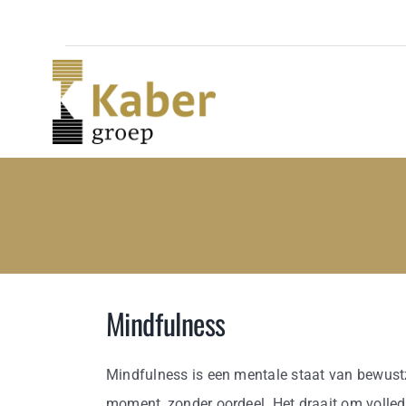
Skip
to
content
Mindfulness
Mindfulness is een mentale staat van bewustz
moment, zonder oordeel. Het draait om volledi