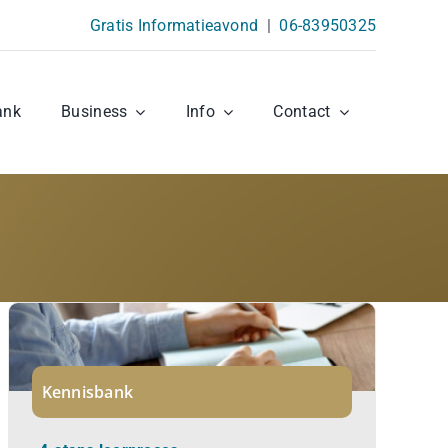
Gratis Informatieavond
|
06-83950325
ank
Business
Info
Contact
Kennisbank