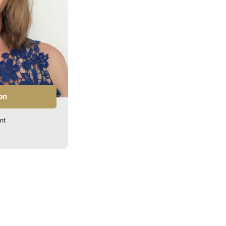
on
nt