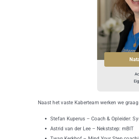
Nat
Ac
Ei
Naast het vaste Kaberteam werken we graag m
Stefan Kuperus – Coach & Opleider: S
Astrid van der Lee – Nekststep: mBIT
Twan Kerkhof – Mind Your Step coach