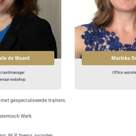
alie de Waard
Marinka D
countmanager
Office assiste
genaar webshop
et gespecialiseerde trainers:
ystemisch Werk
ing: NLP thema avonden