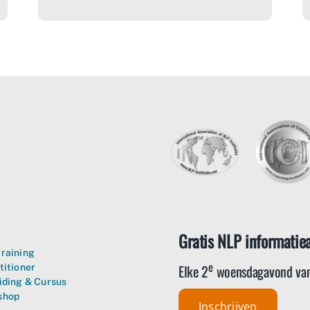
Gratis NLP informatie
raining
e
Elke 2
woensdagavond van
titioner
iding & Cursus
shop
Inschrijven