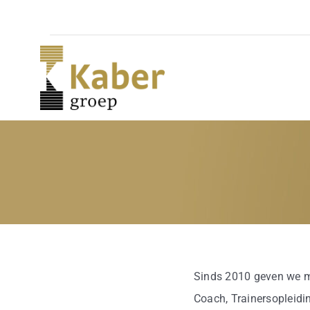
Skip
to
content
Sinds 2010 geven we me
Coach, Trainersopleidi