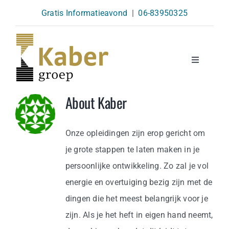
Skip
Gratis Informatieavond
|
06-83950325
to
content
Toggle
Navigatio
Opleidingen
About
Kaber
Agenda
Onze opleidingen zijn erop gericht om
je grote stappen te laten maken in je
Over Ons
persoonlijke ontwikkeling. Zo zal je vol
energie en overtuiging bezig zijn met de
Kennisbank
dingen die het meest belangrijk voor je
zijn. Als je het heft in eigen hand neemt,