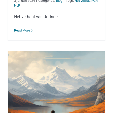
3 januari 2024
|
Categories:
Blog
|
Tags:
Het verhaal van
,
NLP
Het verhaal van Jorinde ...
Read More
Wie denkt alles al te weten, heeft het
meest te leren!