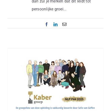
Business
dan zul je merken dat dit leidt tot
persoonlijke groei...
Info
Facebook
LinkedIn
Email
Contact
Dankbaarheid