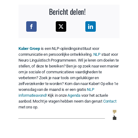
Bericht delen!
Kaber Groep
is een NLP-opleidingsinstituut voor
communicatie en persoonlijke ontwikkeling.
NLP
staat voor
Neuro Linguïstisch Programmeren. Wil je leren om doelen te
stellen, of deze te bereiken? Ben je op zoek naar een manier
om je sociale of communicatieve vaardigheden te
verbeteren? Zoek je naar tools om gelukkiger en
zelfverzekerder te worden? Kom dan naar Kaber! Op elke 1e
woensdag van de maand is er een gratis
NLP
informatieavond!
Kijk in onze
Agenda
voor het actuele
aanbod. Mocht je vragen hebben neem dan gerust
Contact
met ons op.