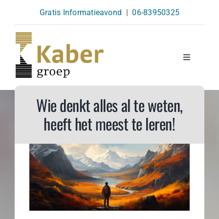
Skip
Gratis Informatieavond
|
06-83950325
to
content
Toggle
Navigatio
Opleidingen
Wie denkt alles al te weten,
heeft
het meest te leren
!
Agenda
Over Ons
Kennisbank