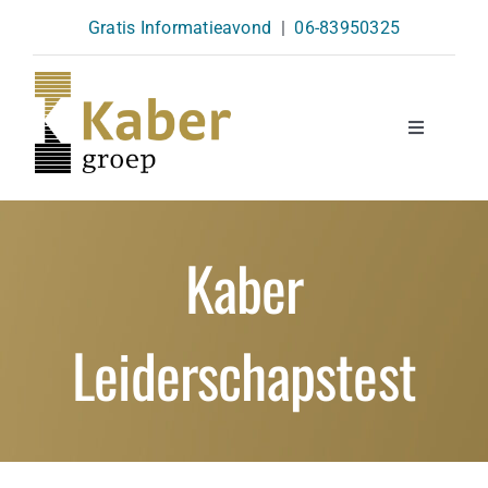
Skip
Gratis Informatieavond
|
06-83950325
to
content
Toggle
Navigatio
Opleidingen
Kaber
Agenda
Leiderschapstest
Over Ons
Kennisbank