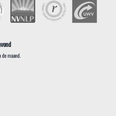
avond
 de maand.