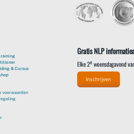
Gratis NLP informatie
raining
e
Elke 2
woensdagavond van
titioner
iding & Cursus
shop
Inschrijven
 voorwaarden
regeling
r