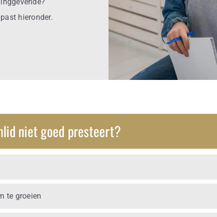
idinggevende?
 past hieronder.
mlid niet goed presteert?
m te groeien