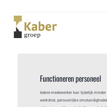
Skip
to
content
Functioneren personeel
Iedere medewerker kan tijdelijk minder
werkdruk, persoonlijke omstandighede