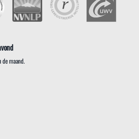
avond
 de maand.