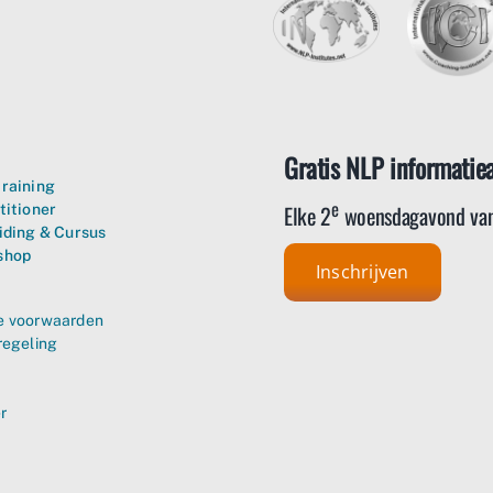
Gratis NLP informatie
raining
e
Elke 2
woensdagavond van
titioner
iding & Cursus
shop
Inschrijven
 voorwaarden
regeling
r