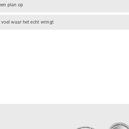
 een plan op
n voel waar het echt wringt