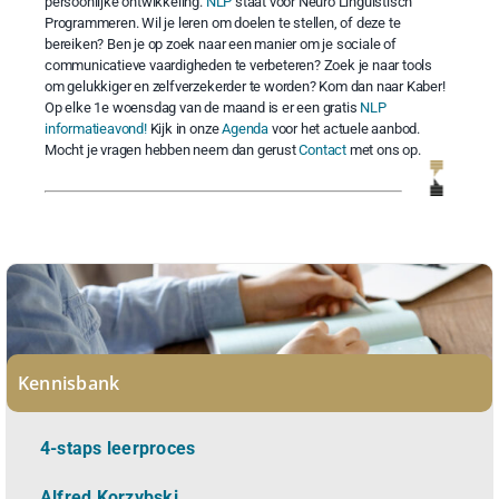
persoonlijke ontwikkeling.
NLP
staat voor Neuro Linguïstisch
Programmeren. Wil je leren om doelen te stellen, of deze te
bereiken? Ben je op zoek naar een manier om je sociale of
communicatieve vaardigheden te verbeteren? Zoek je naar tools
om gelukkiger en zelfverzekerder te worden? Kom dan naar Kaber!
Op elke 1e woensdag van de maand is er een gratis
NLP
informatieavond!
Kijk in onze
Agenda
voor het actuele aanbod.
Mocht je vragen hebben neem dan gerust
Contact
met ons op.
Kennisbank
4-staps leerproces
Alfred Korzybski