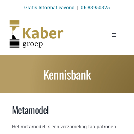
Skip
Gratis Informatieavond
|
06-83950325
to
content
Toggle
Navigatio
Opleidingen
Kennisbank
Agenda
Over Ons
Metamodel
Kennisbank
Het metamodel is een verzameling taalpatronen