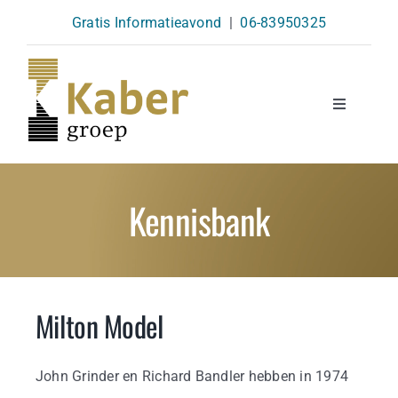
Skip
Gratis Informatieavond
|
06-83950325
to
content
Toggle
Navigatio
Opleidingen
Kennisbank
Agenda
Over Ons
Milton Model
Kennisbank
John Grinder en Richard Bandler hebben in 1974