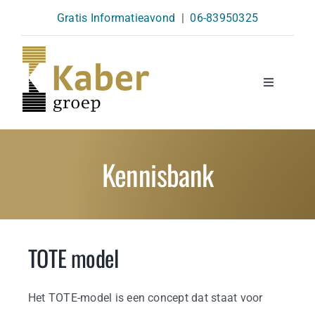
Skip
Gratis Informatieavond
|
06-83950325
to
content
Toggle
Navigatio
Opleidingen
Kennisbank
Agenda
Over Ons
TOTE model
Kennisbank
Het TOTE-model is een concept dat staat voor