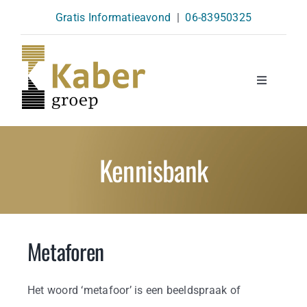
Skip
Gratis Informatieavond
|
06-83950325
to
content
Toggle
Navigatio
Opleidingen
Kennisbank
Agenda
Over Ons
Metaforen
Kennisbank
Het woord ‘metafoor’ is een beeldspraak of