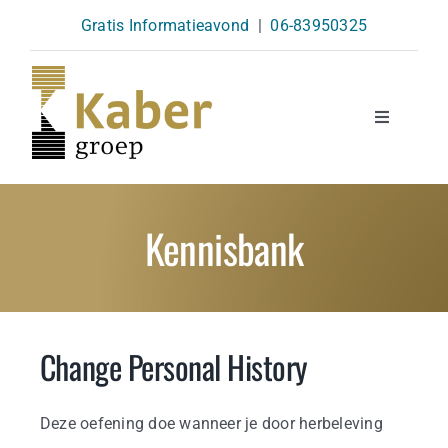
Skip
Gratis Informatieavond
|
06-83950325
to
content
Toggle
Navigatio
Opleidingen
Kennisbank
Agenda
Over Ons
Change Personal History
Kennisbank
Deze oefening doe wanneer je door herbeleving