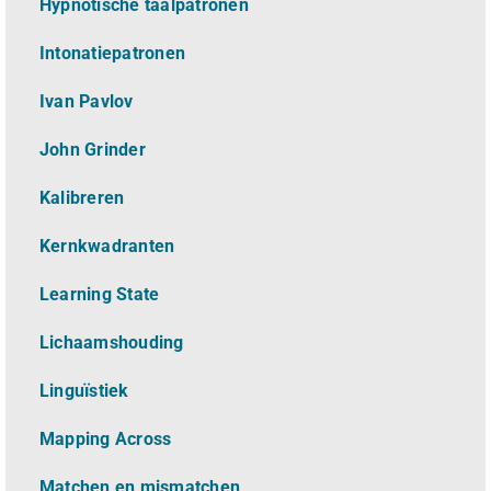
Hypnotische taalpatronen
Intonatiepatronen
Ivan Pavlov
John Grinder
Kalibreren
Kernkwadranten
Learning State
Lichaamshouding
L
inguïstiek
Mapping Across
Matchen en mismatchen