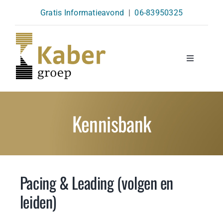
Skip
Gratis Informatieavond
|
06-83950325
to
content
Toggle
Navigatio
Opleidingen
Kennisbank
Agenda
Over Ons
Pacing & Leading (volgen en
Kennisbank
leiden)