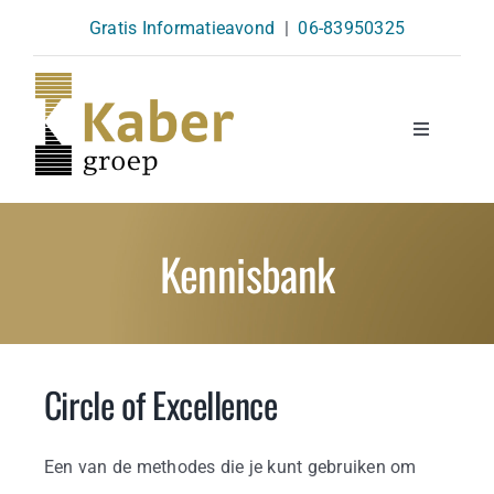
Skip
Gratis Informatieavond
|
06-83950325
to
content
Toggle
Navigatio
Opleidingen
Kennisbank
Agenda
Over Ons
Circle of Excellence
Kennisbank
Een van de methodes die je kunt gebruiken om