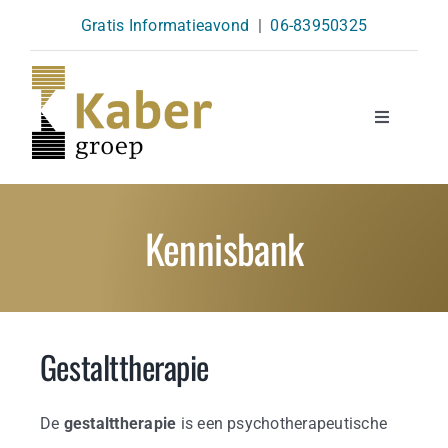
Skip
Gratis Informatieavond
|
06-83950325
to
content
Toggle
Navigatio
Opleidingen
Kennisbank
Agenda
Over Ons
Gestalttherapie
Kennisbank
De
gestalttherapie
is een psychotherapeutische