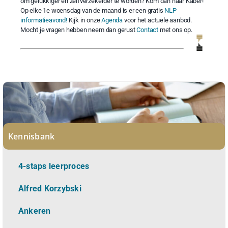
om gelukkiger en zelfverzekerder te worden? Kom dan naar Kaber!
Op elke 1e woensdag van de maand is er een gratis
NLP
informatieavond!
Kijk in onze
Agenda
voor het actuele aanbod.
Mocht je vragen hebben neem dan gerust
Contact
met ons op.
Kennisbank
4-staps leerproces
Alfred Korzybski
Ankeren