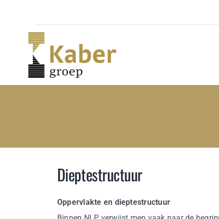
Skip
to
content
Dieptestructuur
Oppervlakte en dieptestructuur
Binnen NLP verwijst men vaak naar de begripp