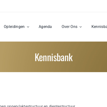
Opleidingen
Agenda
Over Ons
Kennisb
Kennisbank
en oppervlaktestructuur en dieptestructuur.