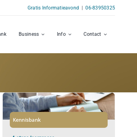
Gratis Informatieavond
|
06-83950325
ank
Business
Info
Contact
Kennisbank