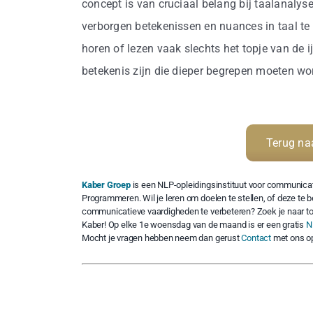
concept is van cruciaal belang bij taalanalyse
verborgen betekenissen en nuances in taal te 
horen of lezen vaak slechts het topje van de i
betekenis zijn die dieper begrepen moeten wo
Terug na
Kaber Groep
is een NLP-opleidingsinstituut voor communicat
Programmeren. Wil je leren om doelen te stellen, of deze te 
communicatieve vaardigheden te verbeteren? Zoek je naar to
Kaber! Op elke 1e woensdag van de maand is er een gratis
N
Mocht je vragen hebben neem dan gerust
Contact
met ons o