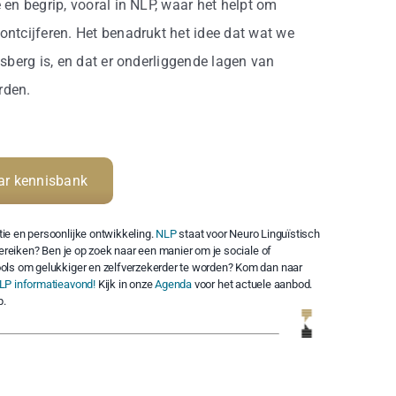
 en begrip, vooral in NLP, waar het helpt om
ontcijferen. Het benadrukt het idee dat wat we
jsberg is, en dat er onderliggende lagen van
rden.
ar kennisbank
ie en persoonlijke ontwikkeling.
NLP
staat voor Neuro Linguïstisch
bereiken? Ben je op zoek naar een manier om je sociale of
ols om gelukkiger en zelfverzekerder te worden? Kom dan naar
LP informatieavond!
Kijk in onze
Agenda
voor het actuele aanbod.
p.