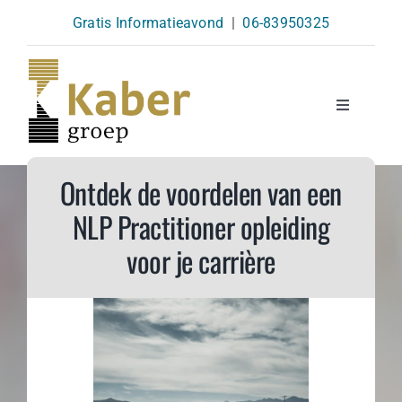
Skip
Gratis Informatieavond
|
06-83950325
to
content
Toggle
Navigatio
Opleidingen
Ontdek de voordelen van een
NLP Practitioner opleiding
Agenda
voor je carrière
Over Ons
Kennisbank