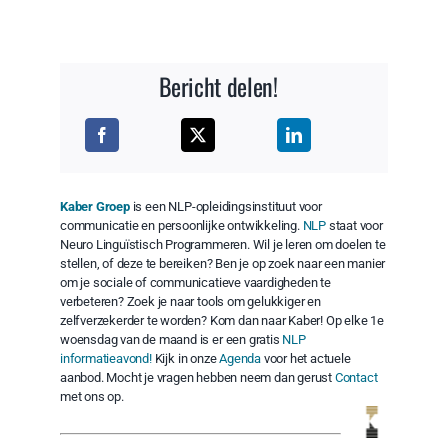
Bericht delen!
Kaber Groep
is een NLP-opleidingsinstituut voor
communicatie en persoonlijke ontwikkeling.
NLP
staat voor
Neuro Linguïstisch Programmeren. Wil je leren om doelen te
stellen, of deze te bereiken? Ben je op zoek naar een manier
om je sociale of communicatieve vaardigheden te
verbeteren? Zoek je naar tools om gelukkiger en
zelfverzekerder te worden? Kom dan naar Kaber! Op elke 1e
woensdag van de maand is er een gratis
NLP
informatieavond!
Kijk in onze
Agenda
voor het actuele
aanbod. Mocht je vragen hebben neem dan gerust
Contact
met ons op.