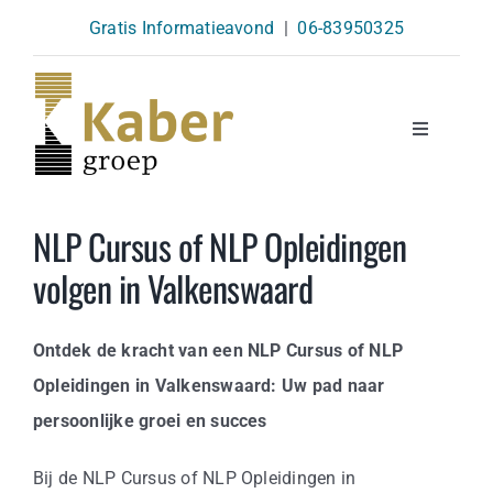
Skip
Gratis Informatieavond
|
06-83950325
to
content
Toggle
Navigatio
Opleidingen
NLP Cursus of NLP Opleidingen
volgen in Valkenswaard
Agenda
Ontdek de kracht van een NLP Cursus of NLP
Over Ons
Opleidingen in Valkenswaard: Uw pad naar
persoonlijke groei en succes
Kennisbank
Bij de NLP Cursus of NLP Opleidingen in