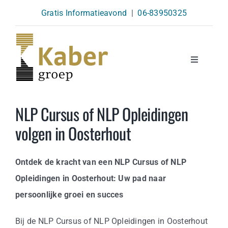
Skip
Gratis Informatieavond
|
06-83950325
to
content
Toggle
Navigatio
Opleidingen
NLP Cursus of NLP Opleidingen
volgen in Oosterhout
Agenda
Ontdek de kracht van een NLP Cursus of NLP
Over Ons
Opleidingen in Oosterhout: Uw pad naar
persoonlijke groei en succes
Kennisbank
Bij de NLP Cursus of NLP Opleidingen in Oosterhout