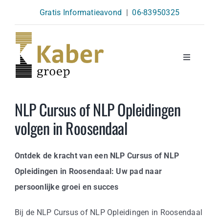
Skip
Gratis Informatieavond
|
06-83950325
to
content
Toggle
Navigatio
Opleidingen
NLP Cursus of NLP Opleidingen
volgen in Roosendaal
Agenda
Ontdek de kracht van een NLP Cursus of NLP
Over Ons
Opleidingen in Roosendaal: Uw pad naar
persoonlijke groei en succes
Kennisbank
Bij de NLP Cursus of NLP Opleidingen in Roosendaal