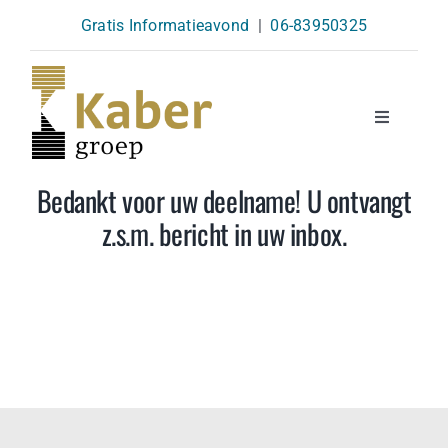
Skip
Gratis Informatieavond
|
06-83950325
to
content
Toggle
Navigatio
Opleidingen
Bedankt voor uw deelname! U ontvangt
z.s.m. bericht in uw inbox.
Agenda
Over Ons
Kennisbank