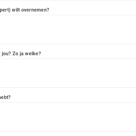
xpert) wilt overnemen?
r jou? Zo ja welke?
hebt?