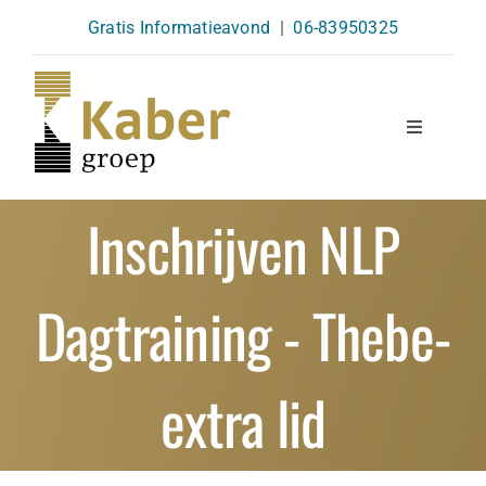
Skip
Gratis Informatieavond
|
06-83950325
to
content
Toggle
Navigatio
Opleidingen
Inschrijven NLP
Agenda
Dagtraining - Thebe-
Over Ons
extra lid
Kennisbank