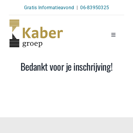
Skip
Gratis Informatieavond
|
06-83950325
to
content
Toggle
Navigatio
Opleidingen
Bedankt voor je inschrijving!
Agenda
Over Ons
Kennisbank