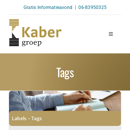
Skip
Gratis Informatieavond
|
06-83950325
to
content
Toggle
Navigatio
Opleidingen
Tags
Agenda
Over Ons
Kennisbank
Labels – Tags