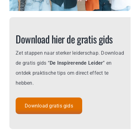
Business
Info
Download hier de gratis gids
Contact
Zet stappen naar sterker leiderschap. Download
de gratis gids “
De Inspirerende Leider
” en
ontdek praktische tips om direct effect te
hebben.
Download gratis gids