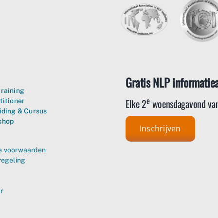
Gratis NLP informatie
raining
e
Elke 2
woensdagavond van
titioner
iding & Cursus
shop
Inschrijven
 voorwaarden
regeling
r