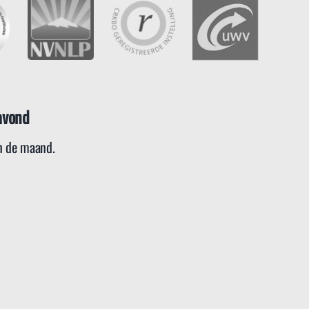
avond
 de maand.