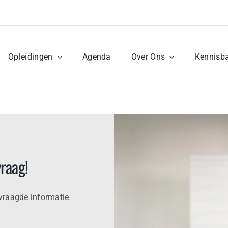
Opleidingen
Agenda
Over Ons
Kennisb
raag!
evraagde informatie