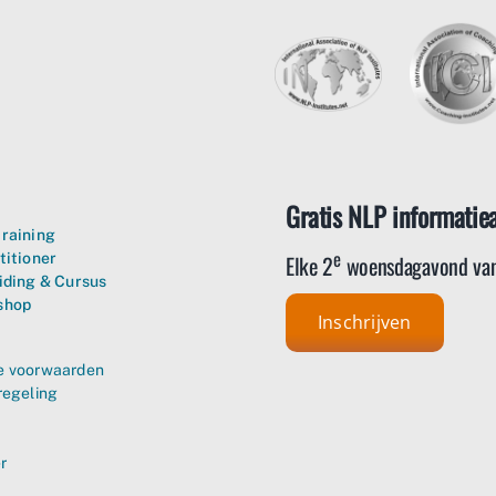
Gratis NLP informatie
raining
e
Elke 2
woensdagavond van
titioner
iding & Cursus
shop
Inschrijven
 voorwaarden
regeling
r