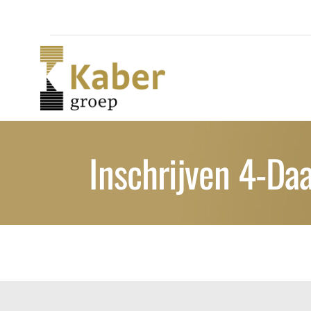
Skip
to
content
Inschrijven 4-D