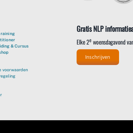
Gratis NLP informatie
raining
e
Elke 2
woensdagavond van
titioner
iding & Cursus
shop
Inschrijven
 voorwaarden
regeling
r