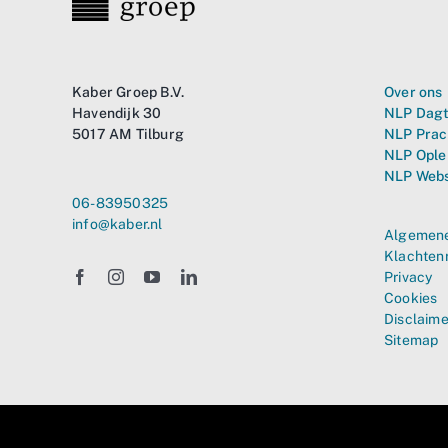
Kaber Groep B.V.
Over ons
Havendijk 30
NLP Dagt
5017 AM Tilburg
NLP Prac
NLP Ople
NLP Web
06-83950325
info@kaber.nl
Algemene
Klachten
Privacy
Cookies
Disclaime
Sitemap