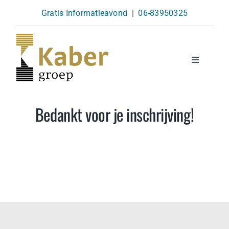
Skip
Gratis Informatieavond
|
06-83950325
to
content
Toggle
Navigatio
Opleidingen
Bedankt voor je inschrijving!
Agenda
Over Ons
Kennisbank