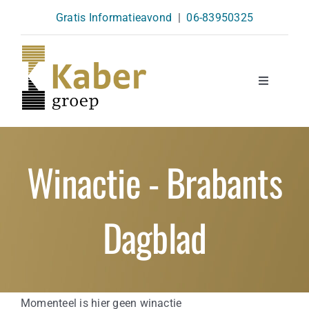
Skip
Gratis Informatieavond
|
06-83950325
to
content
Toggle
Navigatio
Opleidingen
Winactie - Brabants
Agenda
Dagblad
Over Ons
Kennisbank
Momenteel is hier geen winactie