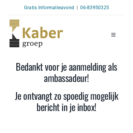
Skip
Gratis Informatieavond
|
06-83950325
to
content
Toggle
Navigatio
Opleidingen
Bedankt voor je aanmelding als
ambassadeur!
Agenda
Je ontvangt zo spoedig mogelijk
Over Ons
bericht in je inbox!
Kennisbank