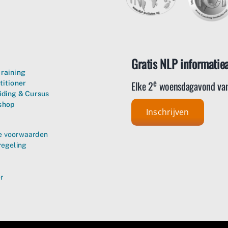
Gratis NLP informatie
raining
e
Elke 2
woensdagavond van
titioner
iding & Cursus
shop
Inschrijven
 voorwaarden
regeling
r