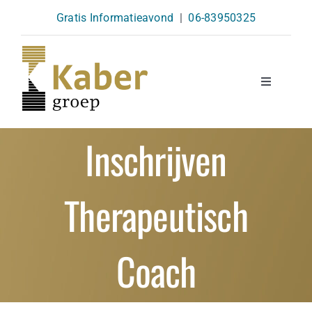
Skip
Gratis Informatieavond
|
06-83950325
to
content
Toggle
Navigatio
Opleidingen
Inschrijven
Agenda
Therapeutisch
Over Ons
Coach
Kennisbank