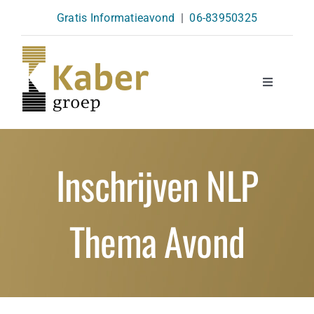
Skip
Gratis Informatieavond
|
06-83950325
to
content
Toggle
Navigatio
Opleidingen
Inschrijven NLP
Agenda
Thema Avond
Over Ons
Kennisbank