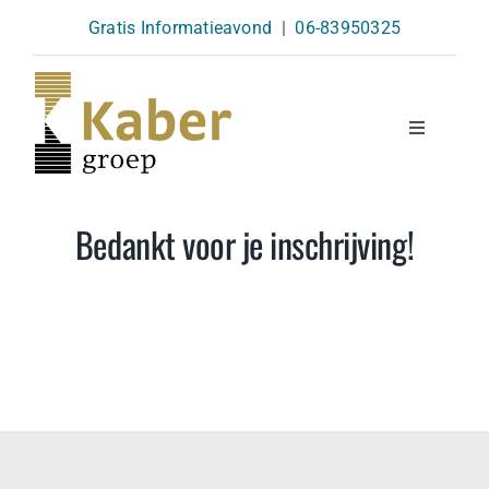
Skip
Gratis Informatieavond
|
06-83950325
to
content
Toggle
Navigatio
Opleidingen
Bedankt voor je inschrijving!
Agenda
Over Ons
Kennisbank