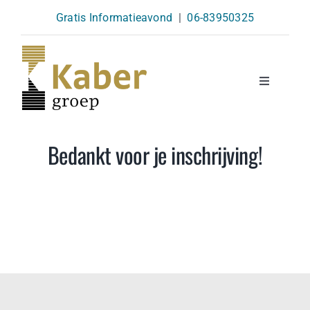
Skip
Gratis Informatieavond
|
06-83950325
to
content
Toggle
Navigatio
Opleidingen
Bedankt voor je inschrijving!
Agenda
Over Ons
Kennisbank