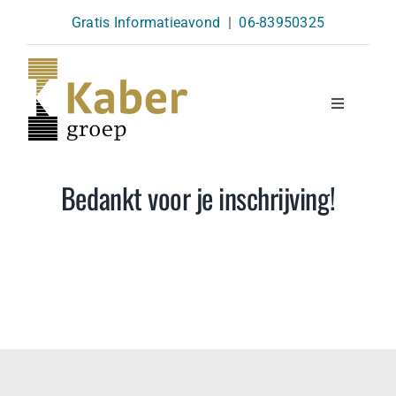
Skip
Gratis Informatieavond
|
06-83950325
to
content
Toggle
Navigatio
Opleidingen
Bedankt voor je inschrijving!
Agenda
Over Ons
Kennisbank