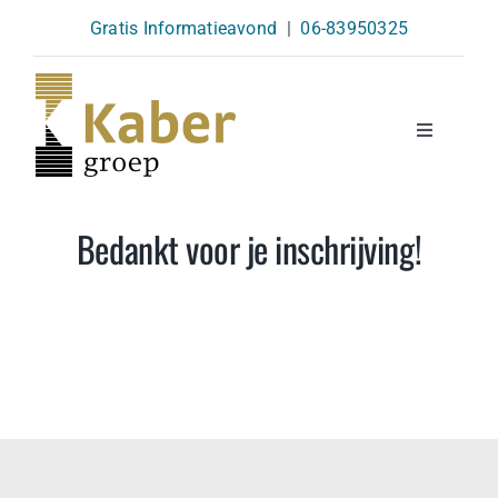
Skip
Gratis Informatieavond
|
06-83950325
to
content
Toggle
Navigatio
Opleidingen
Bedankt voor je inschrijving!
Agenda
Over Ons
Kennisbank