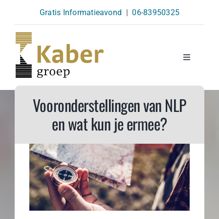
Skip
Gratis Informatieavond
|
06-83950325
to
content
Toggle
Navigatio
Opleidingen
Vooronderstellingen van NLP
en wat kun je ermee?
Agenda
Over Ons
Kennisbank