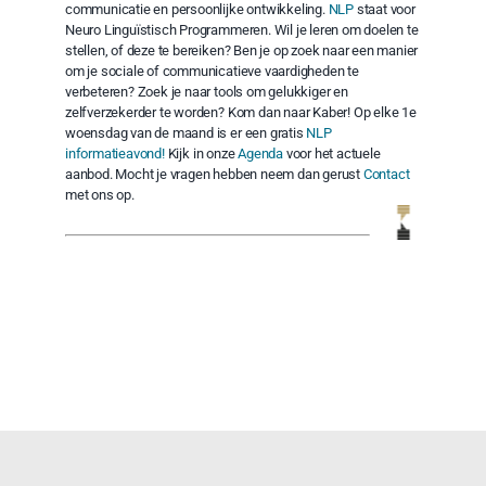
communicatie en persoonlijke ontwikkeling.
NLP
staat voor
Neuro Linguïstisch Programmeren. Wil je leren om doelen te
stellen, of deze te bereiken? Ben je op zoek naar een manier
om je sociale of communicatieve vaardigheden te
verbeteren? Zoek je naar tools om gelukkiger en
zelfverzekerder te worden? Kom dan naar Kaber! Op elke 1e
woensdag van de maand is er een gratis
NLP
informatieavond!
Kijk in onze
Agenda
voor het actuele
aanbod. Mocht je vragen hebben neem dan gerust
Contact
met ons op.