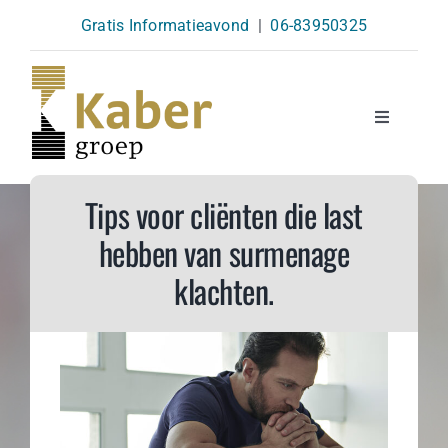
Skip
Gratis Informatieavond
|
06-83950325
to
content
Toggle
Navigatio
Opleidingen
Tips voor cliënten die last
hebben van surmenage
Agenda
klachten.
Over Ons
Kennisbank