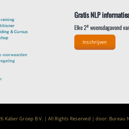
Gratis NLP informatie
raining
e
Elke 2
woensdagavond van
titioner
iding & Cursus
shop
Inschrijven
 voorwaarden
regeling
r
6 Kaber Groep B.V. | All Rights Reserved | door: Bureau 