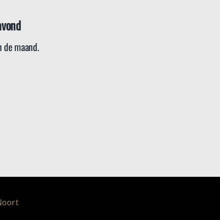
avond
 de maand.
Noort