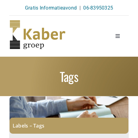
Skip
Gratis Informatieavond
|
06-83950325
to
content
Toggle
Navigatio
Opleidingen
Tags
Agenda
Over Ons
Kennisbank
Labels – Tags