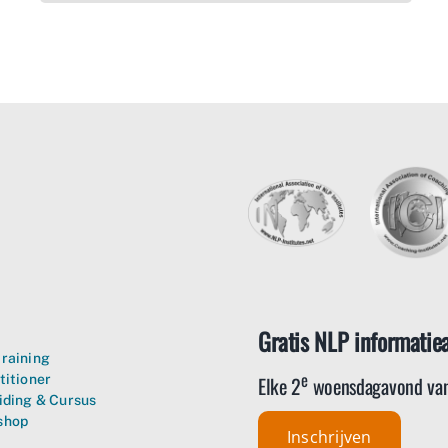
Gratis NLP informatie
raining
e
Elke 2
woensdagavond van
titioner
iding & Cursus
shop
Inschrijven