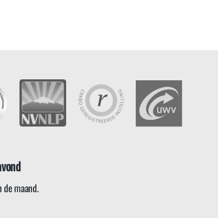
avond
 de maand.