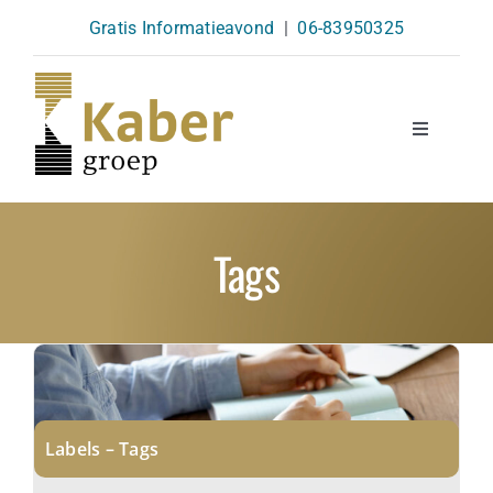
Skip
Gratis Informatieavond
|
06-83950325
to
content
Toggle
Navigatio
Opleidingen
Tags
Agenda
Over Ons
Kennisbank
Labels – Tags